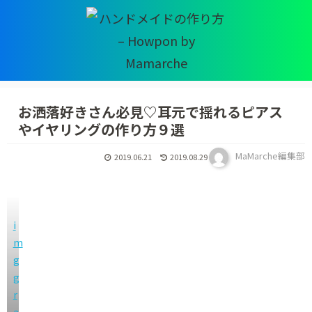
お洒落好きさん必見♡耳元で揺れるピアス
やイヤリングの作り方９選
MaMarche編集部
2019.06.21
2019.08.29
i
m
g
g
r
a