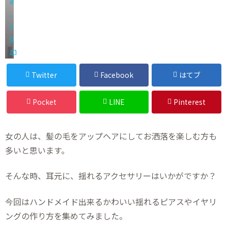
.
c
o
m
ハンドメイド
Twitter
Facebook
はてブ
Pocket
LINE
Pinterest
女の人は、髪の毛をアップヘアにしてお洒落を楽しむ方も
多いと思います。
そんな時、耳元に、揺れるアクセサリーはいかがですか？
今回はハンドメイド出来るかわいい揺れるピアスやイヤリ
ングの作り方を集めてみました。