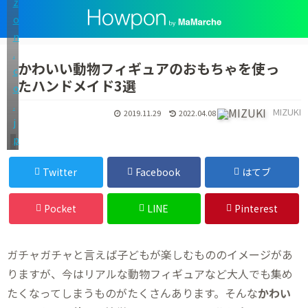
z
o
n
.
かわいい動物フィギュアのおもちゃを使っ
c
たハンドメイド3選
o
.
MIZUKI
2019.11.29
2022.04.08
j
p
ハンドメイド
Twitter
Facebook
はてブ
Pocket
LINE
Pinterest
ガチャガチャと言えば子どもが楽しむもののイメージがあ
りますが、今はリアルな動物フィギュアなど大人でも集め
たくなってしまうものがたくさんあります。そんな
かわい