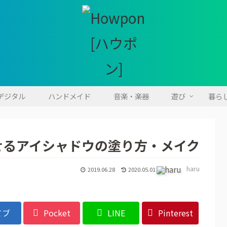
・デジタル
ハンドメイド
音楽・楽器
遊び
暮ら
せるアイシャドウの塗り方・メイク
haru
2019.06.28
2020.05.01
てブ
Pocket
LINE
Pinterest