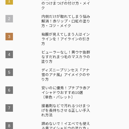
のつけまつげの付け方・メイ
ク
内側だけが取れてしまう悩み
解消！赤リップ・口紅の塗り
方・コツ・メイク
粘膜が見えてしまう人はイン
ラインを！アイラインの引き
方
ビューラーなし！男ウケ抜群
なすだれまつ毛のマスカラの
塗り方
ディズニープリンセス『アナ
雪のアナ風』アイメイクのや
り方
安いのに優秀！プチプラ赤ア
イシャドウおすすめ10選
〔単色・パレット〕
接着剤などで汚れるつけまつ
げを長持ちさせる正しい手入
れ方法
諦めないで！イエベでも使え
る青アイシャドウの塗り方・