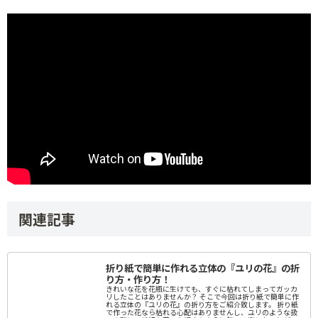
関連記事
折り紙で簡単に作れる立体の『ユリの花』の折
り方・作り方！
きれいな花を花瓶に生けても、すぐに枯れてしまってガッカ
リしたことはありませんか？ そこで今回は折り紙で簡単に作
れる立体の『ユリの花』の折り方をご紹介致します。 折り紙
で作った花なら枯れる心配はありませんし、ユリのような扱