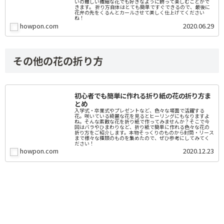
いの難しい繊細な花でも好きなように飾って楽しむことがで
きます。 折り方自体はとても簡単ですぐできるので、最後に
花弁の先をくるんとカールさせて美しく仕上げてください
ね！
howpon.com
2020.06.29
その他の花の折り方
初心者でも簡単に作れる折り紙の花の折り方ま
とめ
入学式・卒業式やプレゼントなど、色々な場面で活躍する
花。咲いている綺麗な花を見るとヒーリングにもなりますよ
ね。そんな素敵な花を折り紙で作ってみませんか？そこで今
回はバラやひまわりなど、折り紙で簡単に作れる色々な花の
折り方をご紹介します。本物そっくりのものから封筒・リース
まで様々な種類のものを集めたので、ぜひ参考にしてみてく
ださい！
howpon.com
2020.12.23