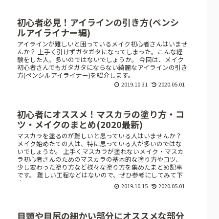
初心者必見！アイラインの引き方(ペンシ
ルアイライナー編)
アイラインが難しいと困っているメイク初心者さんはいませ
んか？ 上手く引けずガタガタになってしまった。こんな経
験をした人、多いのではないでしょうか。 今回は、メイク
初心者さんでもガタガタにならない綺麗なアイラインの引き
方(ペンシルアイライナー)を紹介します。
2019.10.31
2020.05.01
初心者にオススメ！マスカラの塗り方・コ
ツ・メイクのまとめ(2020最新)
マスカラを塗るのが難しいと思っている人はいませんか？
メイク始めたての人は、特に思っている人が多いのではな
いでしょうか。 上手くマスカラが塗れないメイク・マスカ
ラ初心者さんのためのマスカラの基本的な塗り方やコツ、
少し変わった塗り方など様々な塗り方を集めたまとめ記事
です。 難しい工程などはないので、ぜひ参考にしてみて下
さい。
2019.10.15
2020.05.01
目頭や目尻の細かい部分にオススメな部分