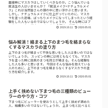
面接時にマスカラはしていくべきなのか。こう悩んでいる
就活生の人はいませんか？ 『就活メイク=ナチュラルメイ
ク』これは当然皆さんの頭の中に思い浮かぶと思います。
しかし、ナチュラルメイクに仕上がっていたのに、マスカ
ラを塗った途端、ばっちりメイクになってしまったという経
験をした人もいるのではないでしょうか。 そんな時にはブ
ラウンマスカラがオススメです！ 今回は、就活メイクにオ
2019.10.11
2020.05.01
ススメなブラウンマスカラの塗り方を紹介します。
悩み解消！絡まる上下のまつ毛を絡まらな
くするマスカラの塗り方
上下のまつ毛が絡まって不快な思いをした人は多いのではな
いでしょうか。 スッピンの時には何ともなくても、マスカ
ラを塗った時に目尻のまつ毛同士が絡まる。そんな経験を
した人も多いと思います。 今回はそんな悩みを抱えている
人のために、上下のまつ毛を絡まらなくするマスカラの塗
り方を紹介します。
2019.10.11
2020.05.01
上手く挟めない下まつ毛の三種類のビュー
ラーのやり方・コツ
下まつ毛にビューラーを使おうとして上手く挟めず諦めた
人、結構多いのではないでしょうか。 上まつ毛と比べると