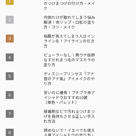
のつけまつげの付け方・メイ
ク
内側だけが取れてしまう悩み
解消！赤リップ・口紅の塗り
方・コツ・メイク
粘膜が見えてしまう人はイン
ラインを！アイラインの引き
方
ビューラーなし！男ウケ抜群
なすだれまつ毛のマスカラの
塗り方
ディズニープリンセス『アナ
雪のアナ風』アイメイクのや
り方
安いのに優秀！プチプラ赤ア
イシャドウおすすめ10選
〔単色・パレット〕
接着剤などで汚れるつけまつ
げを長持ちさせる正しい手入
れ方法
諦めないで！イエベでも使え
る青アイシャドウの塗り方・