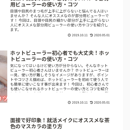
用ビューラーの使い方・コツ
目頭や目尻のまつ毛が上手に上がらないと悩んでる人はい
ませんか？ そんな人にオススメなのが部分用ビューラーで
す！ 今回は、目頭や目尻の細かい部分が上手に上がらない
人にオススメな部分用ビューラーの使い方やコツを紹介し
ます。
2019.10.11
2020.05.01
ホットビューラー初心者でも大丈夫！ホッ
トビューラーの使い方・コツ
気になってはいるけど使い方が分からない。そんなホット
ビューラー初心者さんはいませんか？ ホットビューラーは
一見、使い方が難しそうなイメージがありますが、ポイン
トやコツさえ掴めば、ホットビューラーを初めて使う人で
も簡単に使いこなす事が出来ます！ 今回は、初心者さんで
も使いこなせれるホットビューラーの使い方とコツを紹介
します。 ホットビューラーにはスティック型とカーラー型
の2種類がありますが、皆さんがよく見かけるであろう、そ
して難しいと思われがちなスティック型のホットビューラ
2019.10.11
2020.05.01
ーを今回は使用していきます。
面接で好印象！就活メイクにオススメな茶
色のマスカラの塗り方