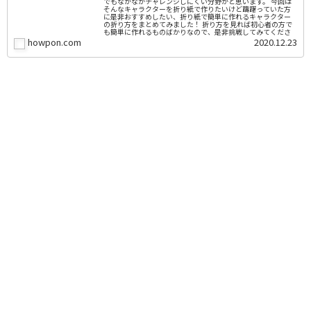
でもなかなかチャレンジしにくい分野かと思います。 今回は
そんなキャラクターを折り紙で作りたいけど躊躇っていた方
に是非おすすめしたい、折り紙で簡単に作れるキャラクター
の折り方をまとめてみました！ 折り方を見れば初心者の方で
も簡単に作れるものばかりなので、是非挑戦してみてくださ
い！
howpon.com
2020.12.23