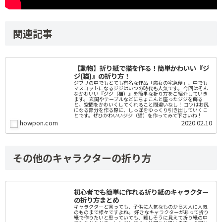
関連記事
【動物】折り紙で猫を作る！簡単かわいい『ジ
ジ(猫)』の折り方！
ジブリの中でもとても有名な作品「魔女の宅急便」、中でも
マスコットになるジジはいつの時代も人気です。 今回はそん
なかわいい『ジジ（猫）』を簡単な折り方をご紹介していき
ます。 玄関やテーブルなどにちょこんと座ったジジを飾る
と、空間をかわいくしてくれること間違いなし！ コツはお尻
になる部分を作る際に、しっぽをゆっくり引き出していくこ
とです。ぜひかわいいジジ（猫）を作ってみて下さいね！
howpon.com
2020.02.10
その他のキャラクターの折り方
初心者でも簡単に作れる折り紙のキャラクター
の折り方まとめ
キャラクターと言っても、子供に人気なものから大人に人気
のものまで様々ですよね。 好きなキャラクターがあって折り
紙で作りたいと思っていても、難しそうに見えて折り紙の中