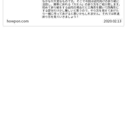
なかなか大変なものです。 そこで今回は幼児向けの折り紙に
注目し、簡単に折れる『カエル』の折り方をご紹介致します。
初めて折り紙をする幼児の場合だと三角形を開いて四角形に
する部分だけ少し難しいと思うので、やり方を見せてあげた
り一緒に作ってあげると良いかもしれません。 それでは早速
折り方を見ていきましょう！
howpon.com
2020.02.13