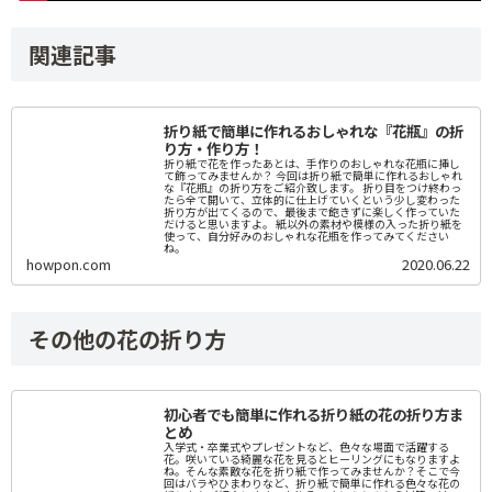
関連記事
折り紙で簡単に作れるおしゃれな『花瓶』の折
り方・作り方！
折り紙で花を作ったあとは、手作りのおしゃれな花瓶に挿し
て飾ってみませんか？ 今回は折り紙で簡単に作れるおしゃれ
な『花瓶』の折り方をご紹介致します。 折り目をつけ終わっ
たら全て開いて、立体的に仕上げていくという少し変わった
折り方が出てくるので、最後まで飽きずに楽しく作っていた
だけると思いますよ。 紙以外の素材や模様の入った折り紙を
使って、自分好みのおしゃれな花瓶を作ってみてください
ね。
howpon.com
2020.06.22
その他の花の折り方
初心者でも簡単に作れる折り紙の花の折り方ま
とめ
入学式・卒業式やプレゼントなど、色々な場面で活躍する
花。咲いている綺麗な花を見るとヒーリングにもなりますよ
ね。そんな素敵な花を折り紙で作ってみませんか？そこで今
回はバラやひまわりなど、折り紙で簡単に作れる色々な花の