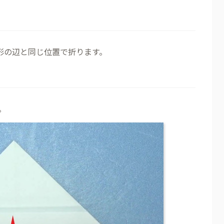
形の辺と同じ位置で折ります。
。