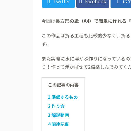
Twitter
Facebook
は
今回は
長方形の紙（A4）で簡単に作れる
この作品は折る工程も比較的少なく、折る
す。
また実際に水に浮かぶ作りになっているの
り！作って浮かばせて2倍楽しんでみてく
この記事の内容
1
準備するもの
2
作り方
3
解説動画
4
関連記事