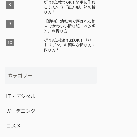
折り紙1枚でOK！簡単に作れ
るふた付き『正方形』箱の折
り方！
【動物】幼稚園で喜ばれる簡
単でかわいい折り紙『ペンギ
ン』の折り方
折り紙1枚あればOK！『ハー
トリボン』の簡単な折り方・
作り方！
カテゴリー
IT・デジタル
ガーデニング
コスメ