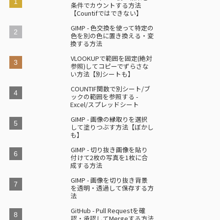
条件でカウントする方法
【Countifではできない】
GIMP - 色交換を使って特定の
色を別の色に置き換える・変
換する方法
VLOOKUPで範囲を固定(絶対
参照)してコピーでずらさな
い方法【別シートも】
COUNTIF関数で別シート/ブ
ックの範囲を参照する -
Excel/スプレッドシート
GIMP - 画像の縁取りを選択
して塗りつぶす方法【ぼかし
も】
GIMP - 切り抜き画像を貼り
付けて2枚の写真を1枚に合
成する方法
GIMP - 画像を切り抜き背景
を透明・透過して保存する方
法
GitHub - Pull Requestを確
認・承認してMergeする方法