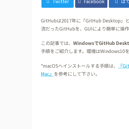
Twitter
Facebook
は
GitHubは2017年に「GitHub De
流だったGitHubを、GUIにより簡単に
この記事では、
WindowsでGitHub 
手順をご紹介します。環境はWindows1
*macOSへインストールする手順は、
『Gi
Mac』
を参考にして下さい。