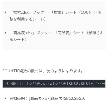
「検索.xlsx」ブック … 「検索」シート（COUNTIF関
数を利用するシート）
「商品表.xlsx」ブック … 「商品表」シート（参照され
るシート）
COUNTIF関数の数式は、次のようになります。
=COUNTIF([商品表.xlsx]商品表!$B$2
:
$B$10,
"セー
参照範囲：[商品表.xlsx]商品表!$B$2:$B$10