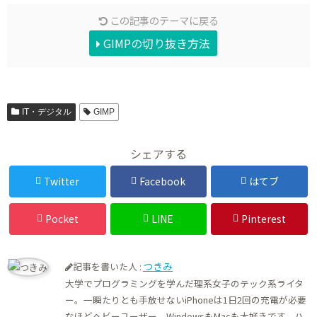
この記事のテーマに戻る
GIMPの切り抜き方法
IT・デジタル
GIMP
シェアする
Twitter
Facebook
はてブ
Pocket
LINE
Pinterest
つきみ
記事を書いた人 :
大学でプログラミングを学んだ理系女子のテック系ライタ
ー。一瞬たりとも手放せないiPhoneは1日2回の充電が必要
なほどヘビーユーザー。WindowsもMacも大好きです。ハ