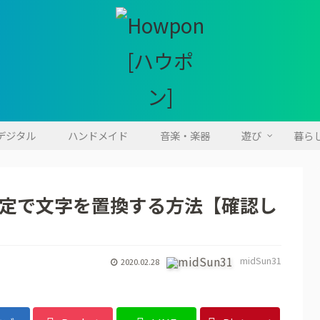
・デジタル
ハンドメイド
音楽・楽器
遊び
暮ら
範囲指定で文字を置換する方法【確認し
midSun31
2020.02.28