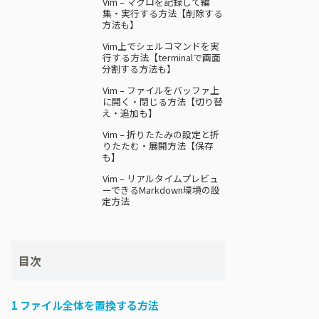
Vim – マクロを記録して編
集・実行する方法【削除する
方法も】
Vim上でシェルコマンドを実
行する方法【terminalで画面
分割する方法も】
Vim – ファイルをバッファ上
に開く・閉じる方法【切り替
え・追加も】
Vim – 折りたたみの設定と折
りたたむ・展開方法【保存
も】
Vim – リアルタイムプレビュ
ーできるMarkdown環境の設
定方法
目次
1
ファイル全体を置換する方法