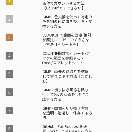
条件でカウントする方法
【Countifではできない】
GIMP - 色交換を使って特定の
色を別の色に置き換える・変
換する方法
VLOOKUPで範囲を固定(絶対
参照)してコピーでずらさな
い方法【別シートも】
COUNTIF関数で別シート/ブ
ックの範囲を参照する -
Excel/スプレッドシート
GIMP - 画像の縁取りを選択
して塗りつぶす方法【ぼかし
も】
GIMP - 切り抜き画像を貼り
付けて2枚の写真を1枚に合
成する方法
GIMP - 画像を切り抜き背景
を透明・透過して保存する方
法
GitHub - Pull Requestを確
認・承認してMergeする方法