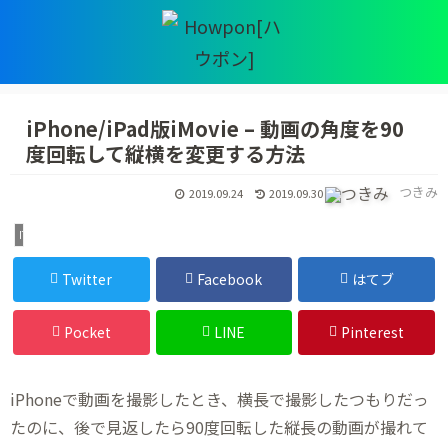
iPhone/iPad版iMovie – 動画の角度を90
度回転して縦横を変更する方法
つきみ
2019.09.24
2019.09.30
IT・デジタル
Twitter
Facebook
はてブ
Pocket
LINE
Pinterest
iPhoneで動画を撮影したとき、横長で撮影したつもりだっ
たのに、後で見返したら90度回転した縦長の動画が撮れて