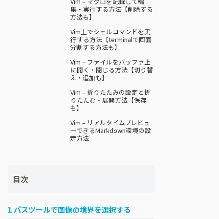
Vim – マクロを記録して編
集・実行する方法【削除する
方法も】
Vim上でシェルコマンドを実
行する方法【terminalで画面
分割する方法も】
Vim – ファイルをバッファ上
に開く・閉じる方法【切り替
え・追加も】
Vim – 折りたたみの設定と折
りたたむ・展開方法【保存
も】
Vim – リアルタイムプレビュ
ーできるMarkdown環境の設
定方法
目次
1
パスツールで画像の境界を選択する