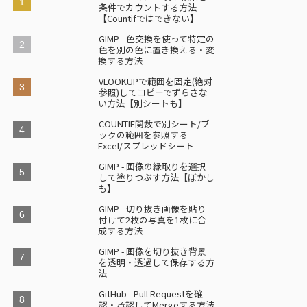
条件でカウントする方法
【Countifではできない】
GIMP - 色交換を使って特定の
色を別の色に置き換える・変
換する方法
VLOOKUPで範囲を固定(絶対
参照)してコピーでずらさな
い方法【別シートも】
COUNTIF関数で別シート/ブ
ックの範囲を参照する -
Excel/スプレッドシート
GIMP - 画像の縁取りを選択
して塗りつぶす方法【ぼかし
も】
GIMP - 切り抜き画像を貼り
付けて2枚の写真を1枚に合
成する方法
GIMP - 画像を切り抜き背景
を透明・透過して保存する方
法
GitHub - Pull Requestを確
認・承認してMergeする方法