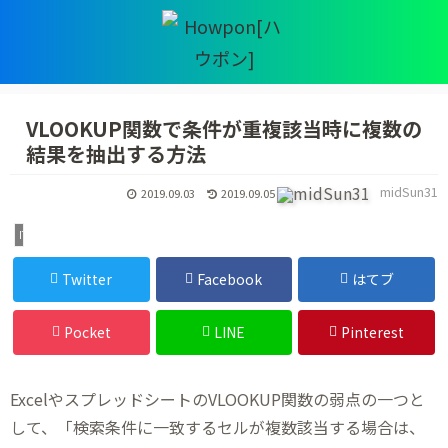
VLOOKUP関数で条件が重複該当時に複数の
結果を抽出する方法
midSun31
2019.09.03
2019.09.05
IT・デジタル
Twitter
Facebook
はてブ
Pocket
LINE
Pinterest
ExcelやスプレッドシートのVLOOKUP関数の弱点の一つと
して、「検索条件に一致するセルが複数該当する場合は、