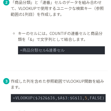
「商品分類」と「連番」セルのデータを組み合わせ
て、VLOOKUPで使用するユニークな検索キー（参照
範囲の1列目）を作成します。
キーのセルには。COUNTIFの連番セルと商品分
類を「&」で文字列として結合します。
=商品分類セル&連番セル
作成した列を含めた参照範囲でVLOOKUP関数を組み
ます。
=VLOOKUP($J$2&$I6,$A$3
:
$G$11,
5
,FALSE)