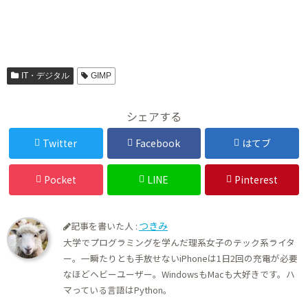
IT・デジタル
GIMP
シェアする
Twitter
Facebook
はてブ
Pocket
LINE
Pinterest
つきみ
記事を書いた人 :
大学でプログラミングを学んだ理系女子のテック系ライタ
ー。一瞬たりとも手放せないiPhoneは1日2回の充電が必要
なほどヘビーユーザー。WindowsもMacも大好きです。ハ
マっている言語はPython。